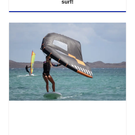
surf!