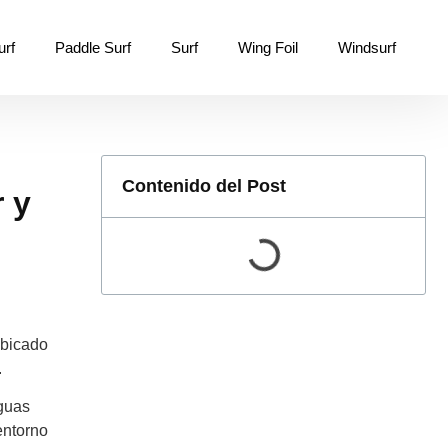
urf
Paddle Surf
Surf
Wing Foil
Windsurf
Contenido del Post
 y
ubicado
.
aguas
entorno