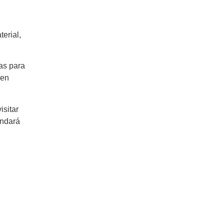
erial,
as para
 en
isitar
indará