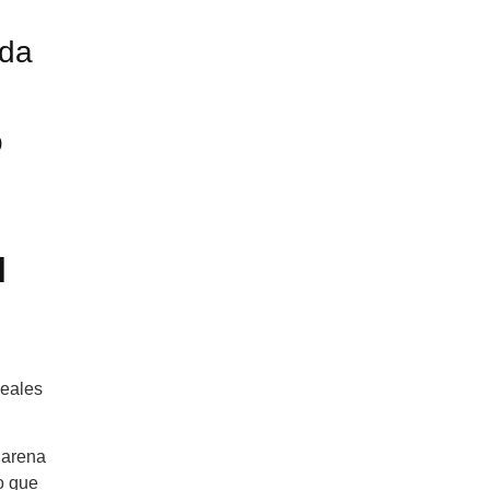
rda
o
l
deales
 arena
to que