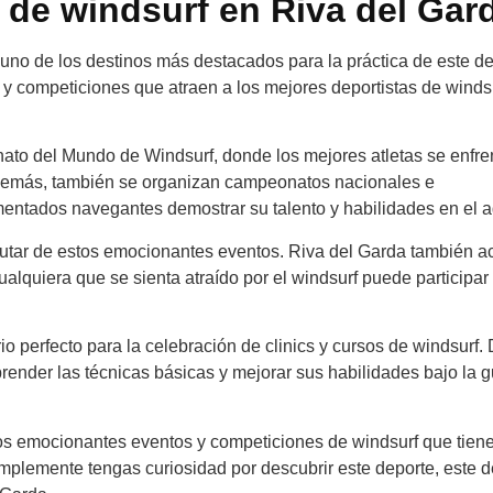
 de windsurf en Riva del Gar
uno de los destinos más destacados para la práctica de este d
 y competiciones que atraen a los mejores deportistas de winds
to del Mundo de Windsurf, donde los mejores atletas se enfre
 Además, también se organizan campeonatos nacionales e
mentados navegantes demostrar su talento y habilidades en el 
sfrutar de estos emocionantes eventos. Riva del Garda también 
lquiera que se sienta atraído por el windsurf puede participar
 perfecto para la celebración de clinics y cursos de windsurf. 
ender las técnicas básicas y mejorar sus habilidades bajo la g
 los emocionantes eventos y competiciones de windsurf que tien
mplemente tengas curiosidad por descubrir este deporte, este d