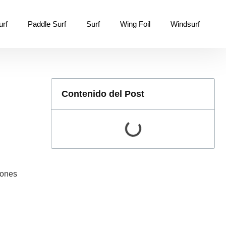
urf
Paddle Surf
Surf
Wing Foil
Windsurf
Contenido del Post
iones