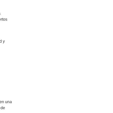
a
rtos
d y
 en una
 de