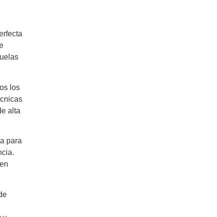
erfecta
e
cuelas
os los
écnicas
e alta
ta para
ncia.
 en
de