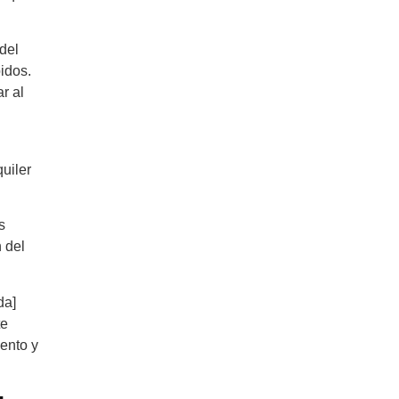
del
idos.
r al
uiler
s
 del
da]
te
ento y