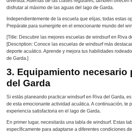
divertida. Además de las clases regulares, también ofrecen 
disfrutar al máximo de las aguas del lago de Garda.
Independientemente de la escuela que elijas, todas estas op
Prepárate para sumergirte en el emocionante mundo del winds
[Title: Descubre las mejores escuelas de windsurf en Riva d
[Description: Conoce las escuelas de windsurf más destacad
deporte acuático. Aprende y mejora tus habilidades rodeado
de Garda.]
3. Equipamiento necesario 
del Garda
Si estás planeando practicar windsurf en Riva del Garda, es
de esta emocionante actividad acuática. A continuación, te
experiencia satisfactoria en el lago de Garda.
En primer lugar, necesitarás una tabla de windsurf. Estas t
específicamente para adaptarse a diferentes condiciones de v