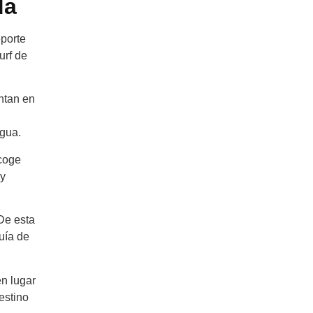
da
eporte
urf de
ntan en
agua.
acoge
 y
De esta
uía de
en lugar
estino