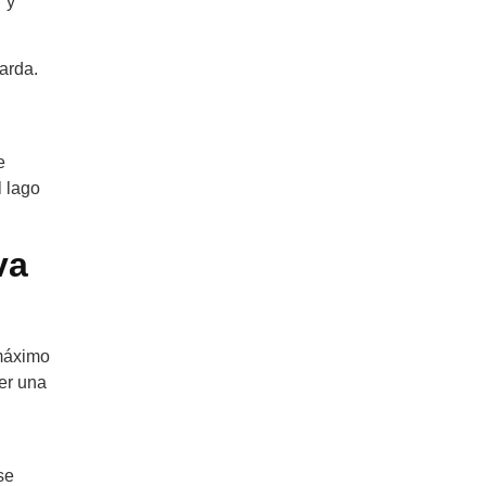
 y
arda.
e
l lago
va
 máximo
er una
se