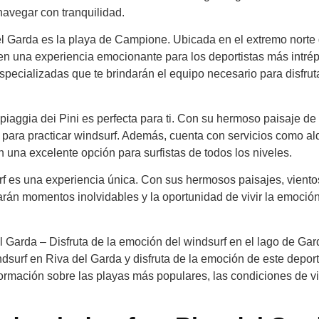
navegar con tranquilidad.
el Garda es la playa de Campione. Ubicada en el extremo norte 
cen una experiencia emocionante para los deportistas más intrép
pecializadas que te brindarán el equipo necesario para disfruta
piaggia dei Pini es perfecta para ti. Con su hermoso paisaje de
o para practicar windsurf. Además, cuenta con servicios como alq
n una excelente opción para surfistas de todos los niveles.
rf es una experiencia única. Con sus hermosos paisajes, viento
darán momentos inolvidables y la oportunidad de vivir la emoción
el Garda – Disfruta de la emoción del windsurf en el lago de Gar
ndsurf en Riva del Garda y disfruta de la emoción de este depor
formación sobre las playas más populares, las condiciones de vi