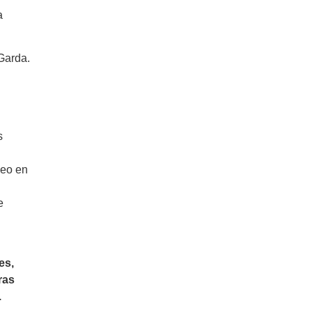
a
 Garda.
s
seo en
e
es,
ras
.