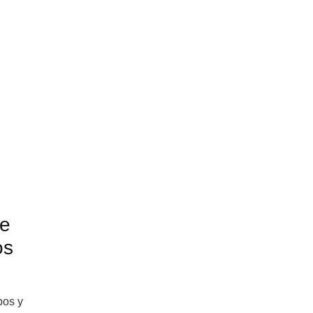
te
os
pos y