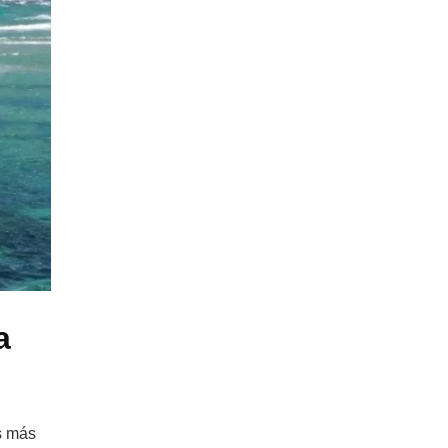
a
s más