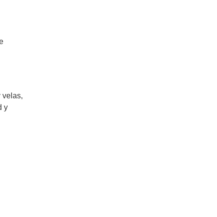
e
 velas,
d y