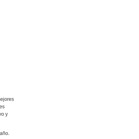
d
mejores
tes
vo y
 año.