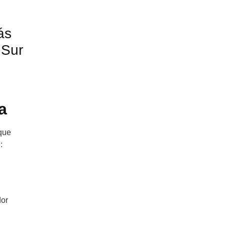
ás
 Sur
a
 que
:
dor