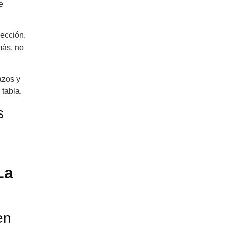
e
lección.
más, no
azos y
 tabla.
s
La
en