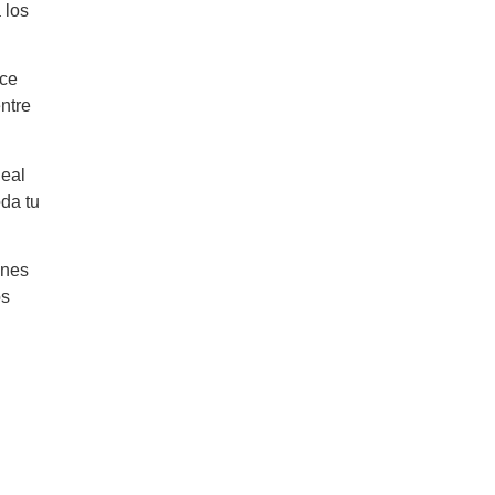
 los
ece
entre
deal
oda tu
ones
os