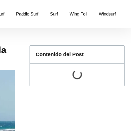
urf
Paddle Surf
Surf
Wing Foil
Windsurf
la
Contenido del Post