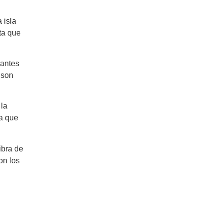
 isla
ta que
iantes
 son
 la
da que
ibra de
on los