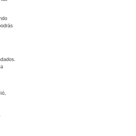
endo
podrás
ndados.
la
ió,
s