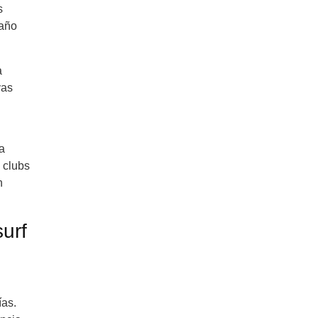
s
 año
a
yas
a
 clubs
n
urf
ías.