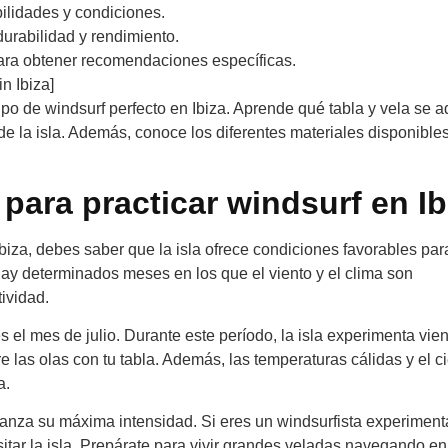
bilidades y condiciones.
durabilidad y rendimiento.
para obtener recomendaciones específicas.
n Ibiza]
ipo de windsurf perfecto en Ibiza. Aprende qué tabla y vela se 
 de la isla. Además, conoce los diferentes materiales disponible
para practicar windsurf en Ib
biza, debes saber que la isla ofrece condiciones favorables par
hay determinados meses en los que el viento y el clima son
ividad.
 el mes de julio. Durante este período, la isla experimenta vie
 las olas con tu tabla. Además, las temperaturas cálidas y el ci
a.
canza su máxima intensidad. Si eres un windsurfista experiment
itar la isla. Prepárate para vivir grandes veladas navegando en