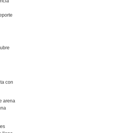
encia
eporte
cubre
nta con
e arena
una
tes