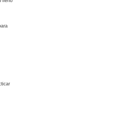
o lleno
para
ticar