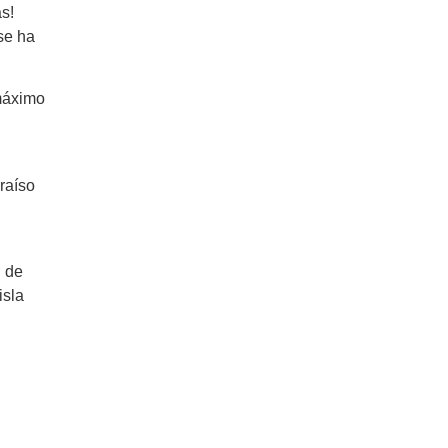
s!
 se ha
 máximo
raíso
d de
isla