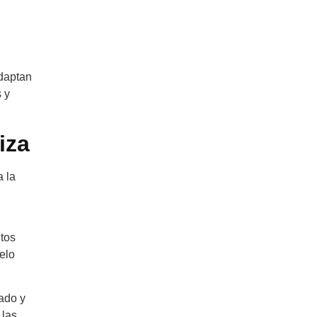
adaptan
s y
iza
a la
ntos
elo
ado y
 las