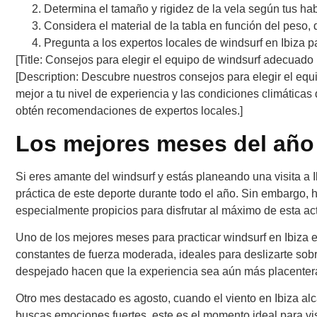
Determina el tamaño y rigidez de la vela según tus ha
Considera el material de la tabla en función del peso, 
Pregunta a los expertos locales de windsurf en Ibiza 
[Title: Consejos para elegir el equipo de windsurf adecuado i
[Description: Descubre nuestros consejos para elegir el equ
mejor a tu nivel de experiencia y las condiciones climáticas
obtén recomendaciones de expertos locales.]
Los mejores meses del año 
Si eres amante del windsurf y estás planeando una visita a I
práctica de este deporte durante todo el año. Sin embargo, 
especialmente propicios para disfrutar al máximo de esta act
Uno de los mejores meses para practicar windsurf en Ibiza es
constantes de fuerza moderada, ideales para deslizarte sobre
despejado hacen que la experiencia sea aún más placenter
Otro mes destacado es agosto, cuando el viento en Ibiza al
buscas emociones fuertes, este es el momento ideal para vis