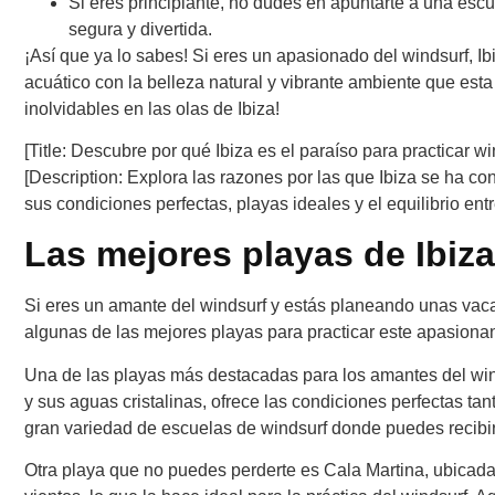
Si eres principiante, no dudes en apuntarte a una escu
segura y divertida.
¡Así que ya lo sabes! Si eres un apasionado del windsurf, Ib
acuático con la belleza natural y vibrante ambiente que esta
inolvidables en las olas de Ibiza!
[Title: Descubre por qué Ibiza es el paraíso para practicar wi
[Description: Explora las razones por las que Ibiza se ha co
sus condiciones perfectas, playas ideales y el equilibrio ent
Las mejores playas de Ibiza
Si eres un amante del windsurf y estás planeando unas vacac
algunas de las mejores playas para practicar este apasionan
Una de las playas más destacadas para los amantes del win
y sus aguas cristalinas, ofrece las condiciones perfectas t
gran variedad de escuelas de windsurf donde puedes recibir 
Otra playa que no puedes perderte es Cala Martina, ubicada e