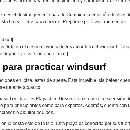
ela de windsurf para recibir instrucción y garantizar una experi
iza es el destino perfecto para ti. Combina la emoción de este d
 isla balear tiene para ofrecer. ¡Prepárate para vivir momentos
ndsurf]
nvertido en el destino favorito de los amantes del windsurf. Des
re deporte y diversión que ofrece.]
 para practicar windsurf
iones en Ibiza, estás de suerte. Esta increíble isla balear cue
te deporte acuático.
dsurf en Ibiza es Playa d’en Bossa. Con su amplia extensión d
anto para principiantes como para expertos. Además, cuenta con 
clases o alquilar equipos.
n la costa este de la isla. Esta playa es conocida por sus fuer