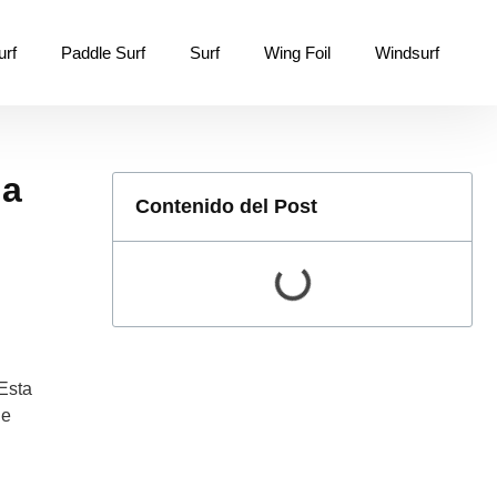
urf
Paddle Surf
Surf
Wing Foil
Windsurf
na
Contenido del Post
 Esta
ue