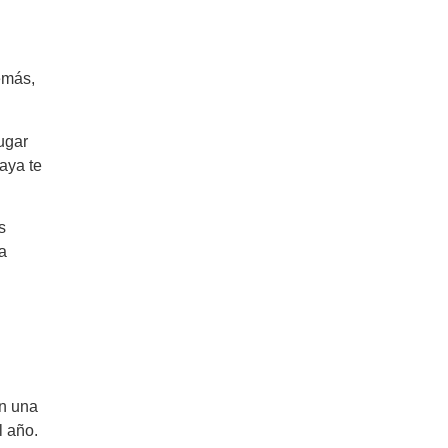
emás,
ugar
aya te
s
a
on una
l año.