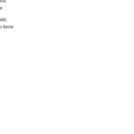
los
e.
ndo
o tiene