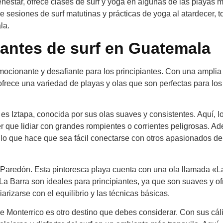
ienestar, ofrece clases de surf y yoga en algunas de las playas 
de sesiones de surf matutinas y prácticas de yoga al atardecer, 
la.
iantes de surf en Guatemala
ocionante y desafiante para los principiantes. Con una amplia
frece una variedad de playas y olas que son perfectas para los
s Iztapa, conocida por sus olas suaves y consistentes. Aquí, l
er que lidiar con grandes rompientes o corrientes peligrosas. A
 lo que hace que sea fácil conectarse con otros apasionados de
El Paredón. Esta pintoresca playa cuenta con una ola llamada «L
 La Barra son ideales para principiantes, ya que son suaves y o
iarizarse con el equilibrio y las técnicas básicas.
e Monterrico es otro destino que debes considerar. Con sus cál