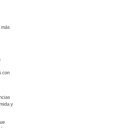
f más
a
s con
ncias
omida y
que