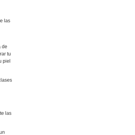
e las
a de
rar tu
u piel
clases
.
te las
 un