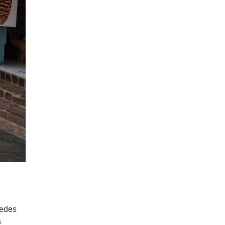
uedes
s