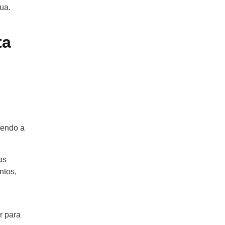
ua.
ta
iendo a
as
ntos,
r para