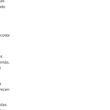
más
todo
 costa
os
demás,
l
a
frecen
idas