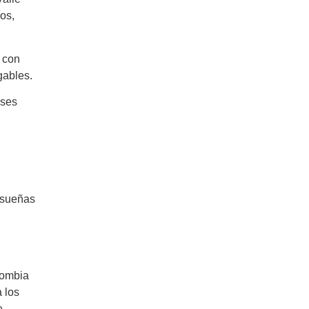
os,
 con
gables.
ases
i sueñas
lombia
a los
e