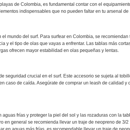
s playas de Colombia, es fundamental contar con el equipamient
lementos indispensables que no pueden faltar en tu arsenal de 
n el mundo del surf. Para surfear en Colombia, se recomiendan 
ia y el tipo de olas que vayas a enfrentar. Las tablas más corta
rgas ofrecen mayor estabilidad en olas pequeñas y lentas.
seguridad crucial en el surf. Este accesorio se sujeta al tobill
e en caso de caída. Asegúrate de comprar un leash de calidad y 
guas frías y proteger la piel del sol y las rozaduras con la tab
ero en general se recomienda llevar un traje de neopreno de 3/
ear en aguas más frías, es recomendable llevar un traje de neo