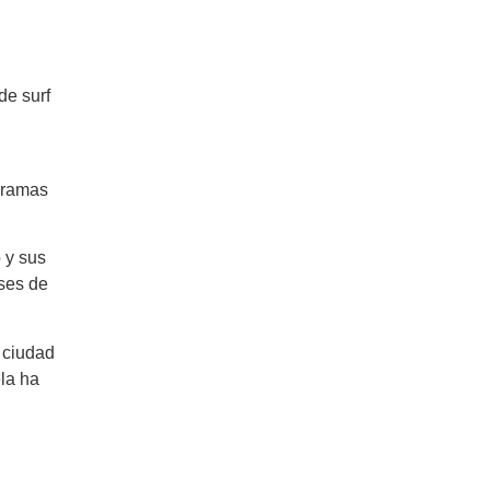
de surf
gramas
 y sus
ases de
 ciudad
la ha