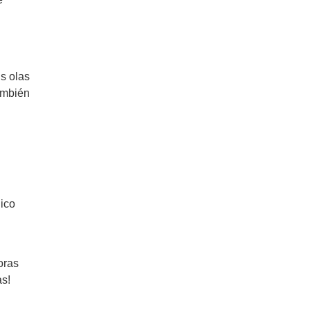
s olas
También
nico
oras
as!