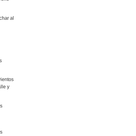
char al
s
vientos
lle y
as
us