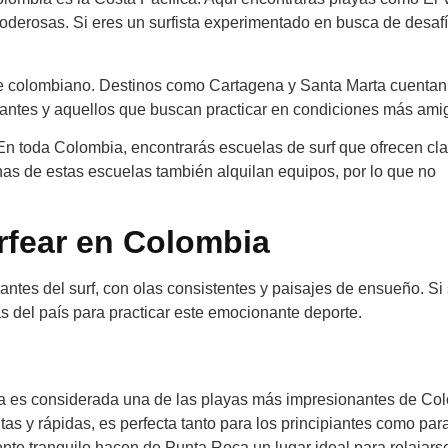
oderosas. Si eres un surfista experimentado en busca de desafí
e colombiano. Destinos como Cartagena y Santa Marta cuentan
piantes y aquellos que buscan practicar en condiciones más ami
 En toda Colombia, encontrarás escuelas de surf que ofrecen cl
as de estas escuelas también alquilan equipos, por lo que no
rfear en Colombia
ntes del surf, con olas consistentes y paisajes de ensueño. S
s del país para practicar este emocionante deporte.
a es considerada una de las playas más impresionantes de Co
ltas y rápidas, es perfecta tanto para los principiantes como par
te tranquilo hacen de Punta Roca un lugar ideal para relajars