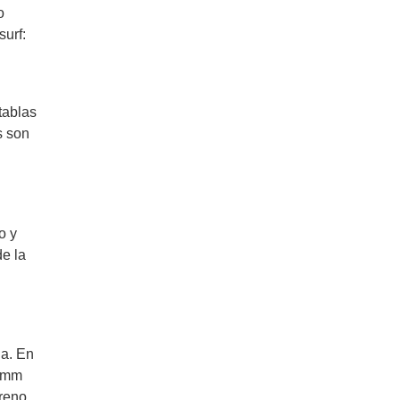
o
surf:
tablas
s son
o y
de la
la. En
2 mm
preno