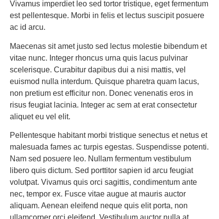
Vivamus imperdiet leo sed tortor tristique, eget fermentum
est pellentesque. Morbi in felis et lectus suscipit posuere
ac id arcu.
Maecenas sit amet justo sed lectus molestie bibendum et
vitae nunc. Integer rhoncus urna quis lacus pulvinar
scelerisque. Curabitur dapibus dui a nisi mattis, vel
euismod nulla interdum. Quisque pharetra quam lacus,
non pretium est efficitur non. Donec venenatis eros in
risus feugiat lacinia. Integer ac sem at erat consectetur
aliquet eu vel elit.
Pellentesque habitant morbi tristique senectus et netus et
malesuada fames ac turpis egestas. Suspendisse potenti.
Nam sed posuere leo. Nullam fermentum vestibulum
libero quis dictum. Sed porttitor sapien id arcu feugiat
volutpat. Vivamus quis orci sagittis, condimentum ante
nec, tempor ex. Fusce vitae augue at mauris auctor
aliquam. Aenean eleifend neque quis elit porta, non
ullamcorper orci eleifend. Vestibulum auctor nulla at