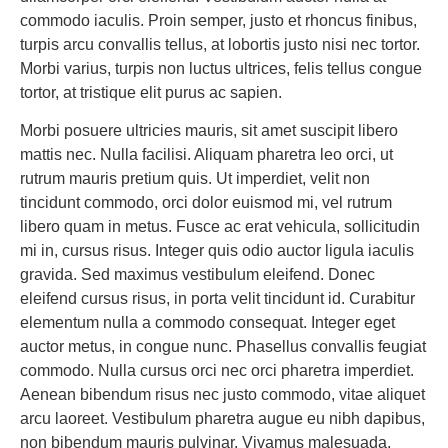
commodo iaculis. Proin semper, justo et rhoncus finibus,
turpis arcu convallis tellus, at lobortis justo nisi nec tortor.
Morbi varius, turpis non luctus ultrices, felis tellus congue
tortor, at tristique elit purus ac sapien.
Morbi posuere ultricies mauris, sit amet suscipit libero
mattis nec. Nulla facilisi. Aliquam pharetra leo orci, ut
rutrum mauris pretium quis. Ut imperdiet, velit non
tincidunt commodo, orci dolor euismod mi, vel rutrum
libero quam in metus. Fusce ac erat vehicula, sollicitudin
mi in, cursus risus. Integer quis odio auctor ligula iaculis
gravida. Sed maximus vestibulum eleifend. Donec
eleifend cursus risus, in porta velit tincidunt id. Curabitur
elementum nulla a commodo consequat. Integer eget
auctor metus, in congue nunc. Phasellus convallis feugiat
commodo. Nulla cursus orci nec orci pharetra imperdiet.
Aenean bibendum risus nec justo commodo, vitae aliquet
arcu laoreet. Vestibulum pharetra augue eu nibh dapibus,
non bibendum mauris pulvinar. Vivamus malesuada,