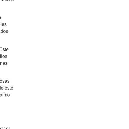
a
bles
ados
 Este
llos
onas
mosas
de este
áximo
ar el