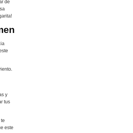
ar de
osa
arita!
rmen
cia
este
iento.
n
as y
r tus
 te
ue este