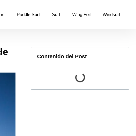
urf
Paddle Surf
Surf
Wing Foil
Windsurf
de
Contenido del Post