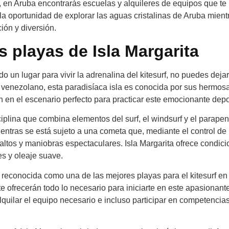
rf, en Aruba encontrarás escuelas y alquileres de equipos que te
 la oportunidad de explorar las aguas cristalinas de Aruba mient
ión y diversión.
as playas de Isla Margarita
 un lugar para vivir la adrenalina del kitesurf, no puedes deja
be venezolano, esta paradisíaca isla es conocida por sus hermos
n en el escenario perfecto para practicar este emocionante depo
iplina que combina elementos del surf, el windsurf y el parapen
ientras se está sujeto a una cometa que, mediante el control de
 saltos y maniobras espectaculares. Isla Margarita ofrece condic
es y oleaje suave.
 reconocida como una de las mejores playas para el kitesurf en 
 ofrecerán todo lo necesario para iniciarte en este apasionant
alquilar el equipo necesario e incluso participar en competencia