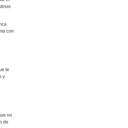
stinos
anca
nta con
ue te
o y
que no
no de