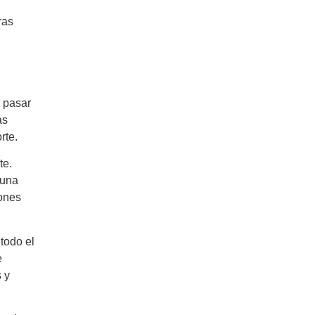
ras
r pasar
as
rte.
te.
 una
iones
todo el
e
s y