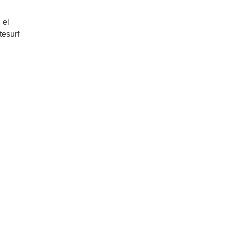
 el
tesurf