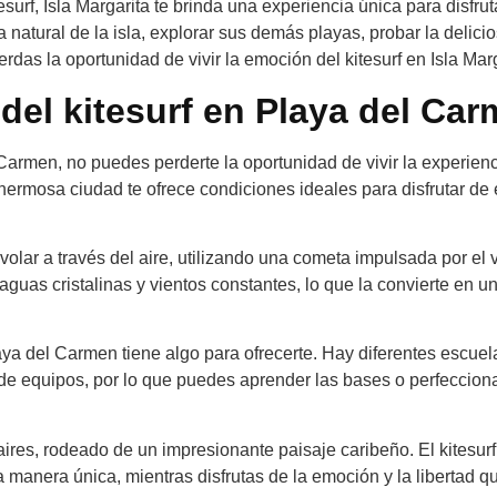
esurf, Isla Margarita te brinda una experiencia única para disfrut
natural de la isla, explorar sus demás playas, probar la delici
erdas la oportunidad de vivir la emoción del kitesurf en Isla Marg
 del kitesurf en Playa del Ca
armen, no puedes perderte la oportunidad de vivir la experien
hermosa ciudad te ofrece condiciones ideales para disfrutar de 
volar a través del aire, utilizando una cometa impulsada por el v
uas cristalinas y vientos constantes, lo que la convierte en u
aya del Carmen tiene algo para ofrecerte. Hay diferentes escuel
 de equipos, por lo que puedes aprender las bases o perfecciona
aires, rodeado de un impresionante paisaje caribeño. El kitesurf
 manera única, mientras disfrutas de la emoción y la libertad q