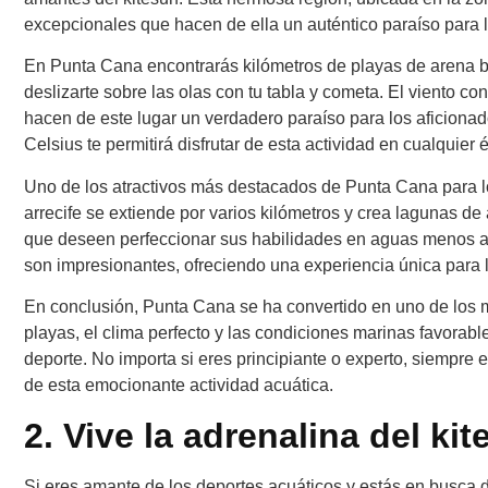
excepcionales que hacen de ella un auténtico paraíso para l
En Punta Cana encontrarás kilómetros de playas de arena bl
deslizarte sobre las olas con tu tabla y cometa. El viento c
hacen de este lugar un verdadero paraíso para los aficionad
Celsius te permitirá disfrutar de esta actividad en cualquier
Uno de los atractivos más destacados de Punta Cana para los 
arrecife se extiende por varios kilómetros y crea lagunas de a
que deseen perfeccionar sus habilidades en aguas menos ag
son impresionantes, ofreciendo una experiencia única para l
En conclusión, Punta Cana se ha convertido en uno de los m
playas, el clima perfecto y las condiciones marinas favorab
deporte. No importa si eres principiante o experto, siempre e
de esta emocionante actividad acuática.
2. Vive la adrenalina del ki
Si eres amante de los deportes acuáticos y estás en busca d