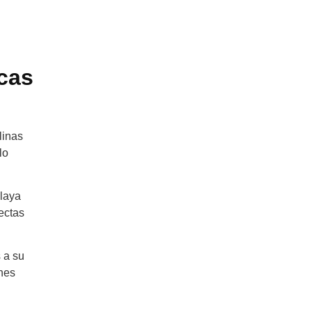
icas
linas
lo
playa
ectas
 a su
ones