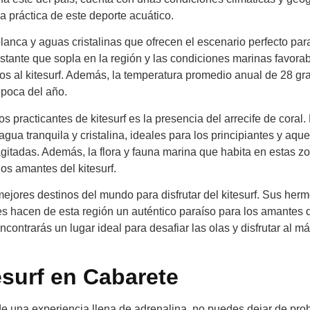
a práctica de este deporte acuático.
anca y aguas cristalinas que ofrecen el escenario perfecto par
onstante que sopla en la región y las condiciones marinas favora
os al kitesurf. Además, la temperatura promedio anual de 28 gr
 época del año.
practicantes de kitesurf es la presencia del arrecife de coral.
gua tranquila y cristalina, ideales para los principiantes y aque
itadas. Además, la flora y fauna marina que habita en estas z
os amantes del kitesurf.
ejores destinos del mundo para disfrutar del kitesurf. Sus her
les hacen de esta región un auténtico paraíso para los amantes 
ncontrarás un lugar ideal para desafiar las olas y disfrutar al m
tesurf en Cabarete
e una experiencia llena de adrenalina, no puedes dejar de prob