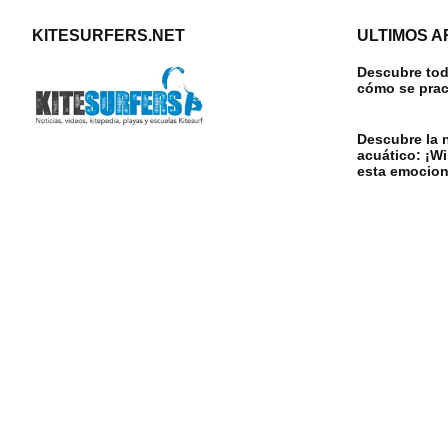
KITESURFERS.NET
ULTIMOS A
Descubre todo
cómo se prac
Descubre la 
acuático: ¡W
esta emocion