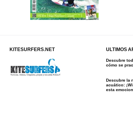
KITESURFERS.NET
ULTIMOS A
Descubre todo
cómo se prac
Descubre la 
acuático: ¡W
esta emocion