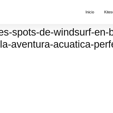
Inicio
Kites
s-spots-de-windsurf-en-b
r-la-aventura-acuatica-perf