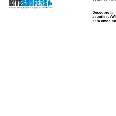
Descubre la 
acuático: ¡W
esta emocion