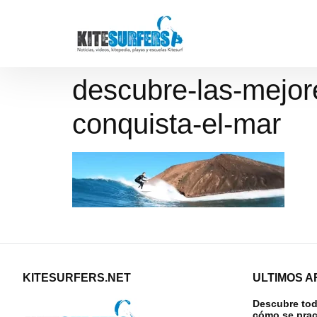
descubre-las-mejore
conquista-el-mar
KITESURFERS.NET
ULTIMOS A
Descubre todo
cómo se prac