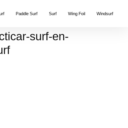
urf
Paddle Surf
Surf
Wing Foil
Windsurf
ticar-surf-en-
rf