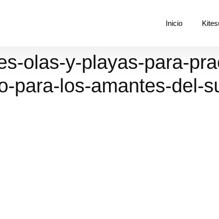
Inicio
Kites
s-olas-y-playas-para-prac
o-para-los-amantes-del-su