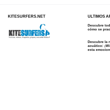
KITESURFERS.NET
ULTIMOS A
Descubre todo
cómo se prac
Descubre la 
acuático: ¡W
esta emocion