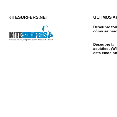
KITESURFERS.NET
ULTIMOS A
Descubre todo
cómo se prac
Descubre la 
acuático: ¡W
esta emocion