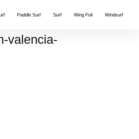
urf
Paddle Surf
Surf
Wing Foil
Windsurf
n-valencia-