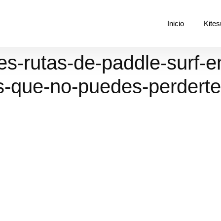
Inicio
Kites
s-rutas-de-paddle-surf-e
s-que-no-puedes-perderte