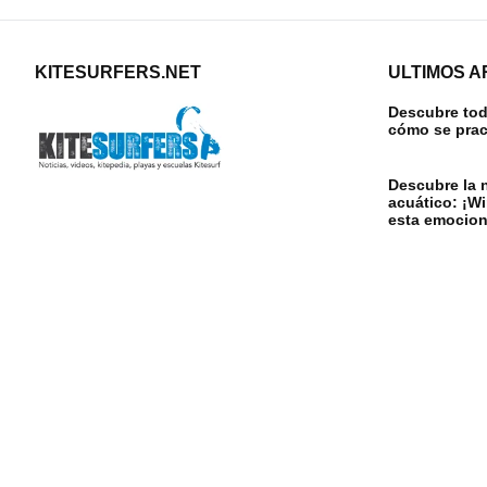
KITESURFERS.NET
ULTIMOS A
Descubre todo
cómo se prac
Descubre la 
acuático: ¡W
esta emocion