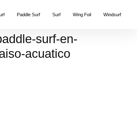
urf
Paddle Surf
Surf
Wing Foil
Windsurf
paddle-surf-en-
raiso-acuatico