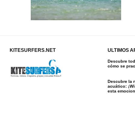
KITESURFERS.NET
ULTIMOS A
Descubre todo
cómo se prac
Descubre la 
acuático: ¡W
esta emocion